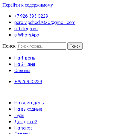
Перейти к содержимому
+7 926 393 0229
pora.v.pohod2020@gmail.com
в Telegram
в WhatsApp
Поиск
Поиск
На 1 день
На 2+ дня
Сплавы
+7926930229
На один день
На выходные
Туры
Для детей
На заказ
Сплавы