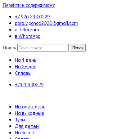
Перейти к содержимому
+7 926 393 0229
pora.v.pohod2020@gmail.com
в Telegram
в WhatsApp
Поиск
Поиск
На 1 день
На 2+ дня
Сплавы
+7926930229
На один день
На выходные
Туры
Для детей
На заказ
Сплавы