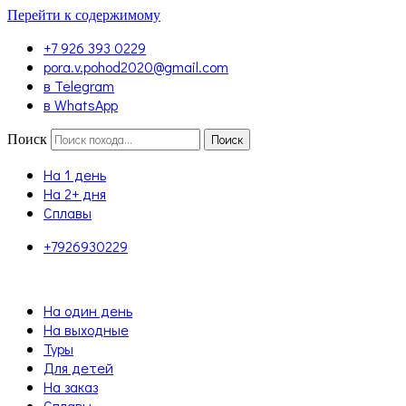
Перейти к содержимому
+7 926 393 0229
pora.v.pohod2020@gmail.com
в Telegram
в WhatsApp
Поиск
Поиск
На 1 день
На 2+ дня
Сплавы
+7926930229
На один день
На выходные
Туры
Для детей
На заказ
Сплавы