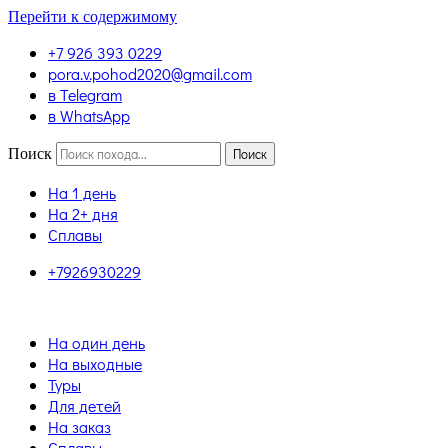
Перейти к содержимому
+7 926 393 0229
pora.v.pohod2020@gmail.com
в Telegram
в WhatsApp
Поиск
Поиск
На 1 день
На 2+ дня
Сплавы
+7926930229
На один день
На выходные
Туры
Для детей
На заказ
Сплавы