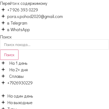
Перейти к содержимому
+7 926 393 0229
pora.v.pohod2020@gmail.com
в Telegram
в WhatsApp
Поиск
Поиск
На 1 день
На 2+ дня
Сплавы
+7926930229
На один день
На выходные