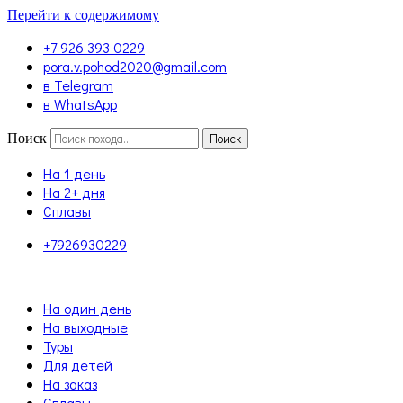
Перейти к содержимому
+7 926 393 0229
pora.v.pohod2020@gmail.com
в Telegram
в WhatsApp
Поиск
Поиск
На 1 день
На 2+ дня
Сплавы
+7926930229
На один день
На выходные
Туры
Для детей
На заказ
Сплавы