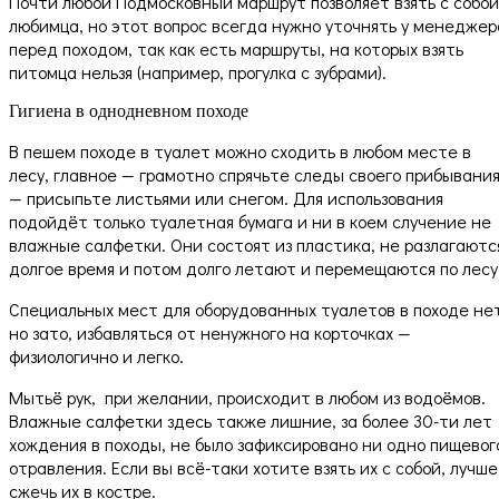
Почти любой Подмосковный маршрут позволяет взять с собой
любимца, но этот вопрос всегда нужно уточнять у менеджер
перед походом, так как есть маршруты, на которых взять
питомца нельзя (например, прогулка с зубрами).
Гигиена в однодневном походе
В пешем походе в туалет можно сходить в любом месте в
лесу, главное — грамотно спрячьте следы своего прибывани
— присыпьте листьями или снегом. Для использования
подойдёт только туалетная бумага и ни в коем случение не
влажные салфетки. Они состоят из пластика, не разлагаютс
долгое время и потом долго летают и перемещаются по лесу
Специальных мест для оборудованных туалетов в походе не
но зато, избавляться от ненужного на корточках —
физиологично и легко.
Мытьё рук, при желании, происходит в любом из водоёмов.
Влажные салфетки здесь также лишние, за более 30-ти лет
хождения в походы, не было зафиксировано ни одно пищевог
отравления. Если вы всё-таки хотите взять их с собой, лучше
сжечь их в костре.