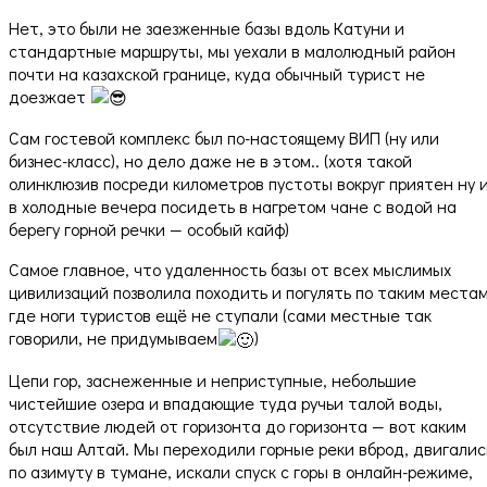
Нет, это были не заезженные базы вдоль Катуни и
стандартные маршруты, мы уехали в малолюдный район
почти на казахской границе, куда обычный турист не
доезжает
Сам гостевой комплекс был по-настоящему ВИП (ну или
бизнес-класс), но дело даже не в этом.. (хотя такой
олинклюзив посреди километров пустоты вокруг приятен ну 
в холодные вечера посидеть в нагретом чане с водой на
берегу горной речки — особый кайф)
Самое главное, что удаленность базы от всех мыслимых
цивилизаций позволила походить и погулять по таким местам
где ноги туристов ещё не ступали (сами местные так
говорили, не придумываем
)
Цепи гор, заснеженные и неприступные, небольшие
чистейшие озера и впадающие туда ручьи талой воды,
отсутствие людей от горизонта до горизонта — вот каким
был наш Алтай. Мы переходили горные реки вброд, двигалис
по азимуту в тумане, искали спуск с горы в онлайн-режиме,