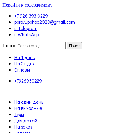
Перейти к содержимому
+7 926 393 0229
pora.v.pohod2020@gmail.com
в Telegram
в WhatsApp
Поиск
Поиск
На 1 день
На 2+ дня
Сплавы
+7926930229
На один день
На выходные
Туры
Для детей
На заказ
Сплавы